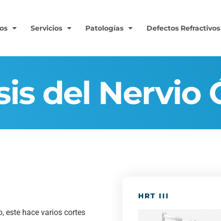
os
Servicios
Patologías
Defectos Refractivos
álisis del Nerv
isis del Nervio
HRT III
o, este hace varios cortes