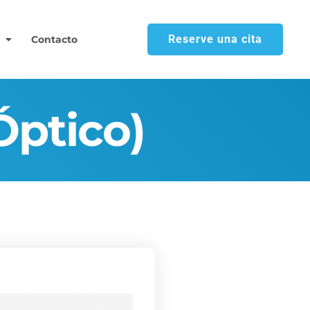
Reserve una cita
Contacto
io Óptico)
 Óptico)