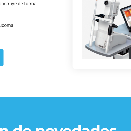
construye de forma
aucoma.
ín de novedades